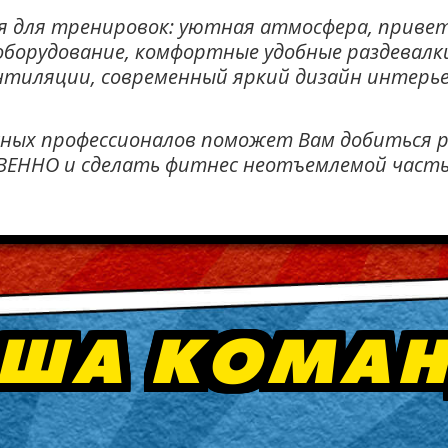
вия для тренировок: уютная атмосфера, прив
оборудование, комфортные удобные раздевалк
нтиляции, современный яркий дизайн интерье
сных профессионалов поможет Вам добиться 
ВЕННО и сделать фитнес неотъемлемой част
ША КОМА