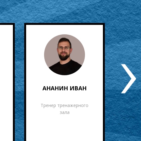
АНАНИН ИВАН
Г
Тренер тренажерного
Трен
зала